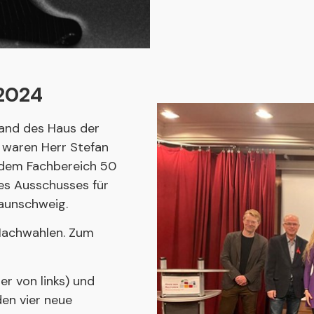
.2024
and des Haus der
 waren Herr Stefan
 dem Fachbereich 50
es Ausschusses für
raunschweig.
Nachwahlen. Zum
r von links) und
den vier neue